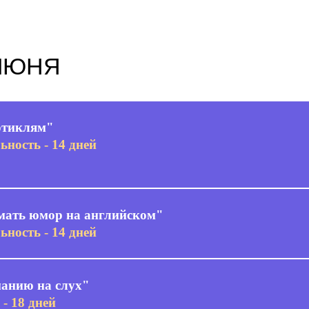
 ИЮНЯ
ртиклям"
ьность - 14 дней
мать юмор на английском"
ьность - 14 дней
анию на слух"
 - 18 дней