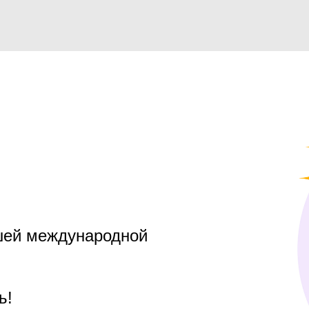
ашей международной
ь!