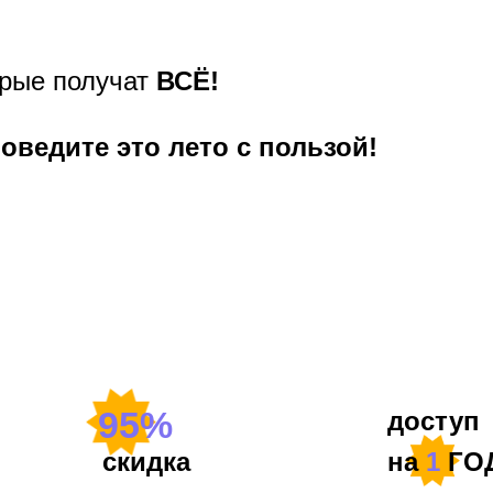
трые получат
ВСЁ!
оведите это лето с пользой!
ОПЛАТИТЬ УЧАСТИЕ
95%
доступ
скидка
на
1
ГО