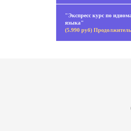
"Экспресс курс по идиом
языка"
(5.990 руб) Продолжитель
хит
курс