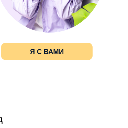
Я С ВАМИ
Д