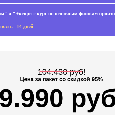
ам" и "Экспресс курс по основным фишкам произн
ность - 14 дней
104.430 руб!
Цена за пакет со скидкой 95%
9.990 ру
94%
овых
ов
скидка