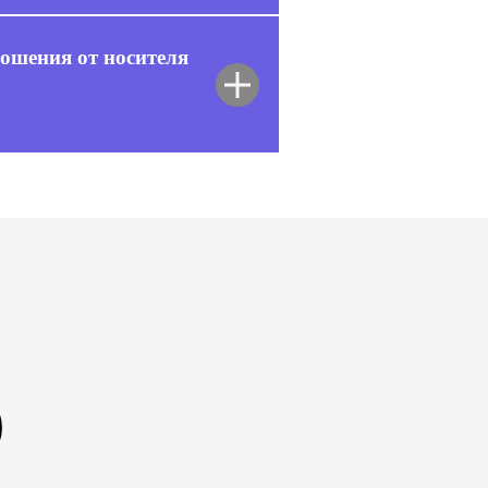
ошения от носителя
б
доступ
на
2
ГОДА